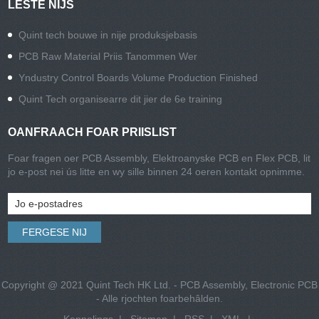
LÊSTE NIJS
Quint tech bouwe in nije produksjebasis
PCB Raw Material Priis Tanommen Wer
Yndustry Control Boards Volume Production Finished
Quint Tech organisearre dit jier de 6e training
OANFRAACH FOAR PRIISLIST
Foar fragen oer PCB Assembly, Elektroanyske PCB en Flex PCB, lit
jo e-post nei ús litte en wy sille binnen 24 oeren kontakt opnimme.
Copyright @ 2021 Quint Tech HK Ltd. - PCB Assembly, Electronic PCB
- Alle rjochten foarbehâlden.
Keppelings
|
Sitemap
|
RSS
|
XML
|