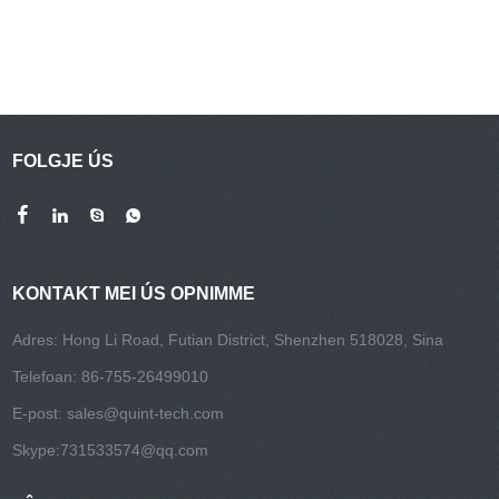
FOLGJE ÚS
KONTAKT MEI ÚS OPNIMME
Adres: Hong Li Road, Futian District, Shenzhen 518028, Sina
Telefoan: 86-755-26499010
E-post:
sales@quint-tech.com
Skype:
731533574@qq.com