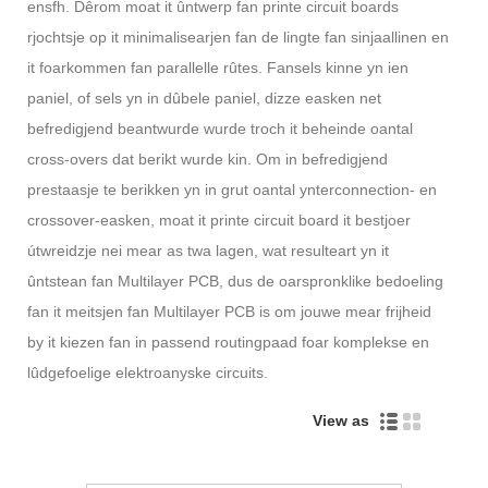
ensfh. Dêrom moat it ûntwerp fan printe circuit boards
rjochtsje op it minimalisearjen fan de lingte fan sinjaallinen en
it foarkommen fan parallelle rûtes. Fansels kinne yn ien
paniel, of sels yn in dûbele paniel, dizze easken net
befredigjend beantwurde wurde troch it beheinde oantal
cross-overs dat berikt wurde kin. Om in befredigjend
prestaasje te berikken yn in grut oantal ynterconnection- en
crossover-easken, moat it printe circuit board it bestjoer
útwreidzje nei mear as twa lagen, wat resulteart yn it
ûntstean fan Multilayer PCB, dus de oarspronklike bedoeling
fan it meitsjen fan Multilayer PCB is om jouwe mear frijheid
by it kiezen fan in passend routingpaad foar komplekse en
lûdgefoelige elektroanyske circuits.
View as