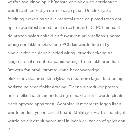
wêrfan twa binne op it bûtenste oerflak en de oerbleaune
wurdt synthesized yn de isolaasje plaat. De elektryske
ferbining tusken harren is meastal troch de plated troch gat
op 'e dwerstrochsneed fan it circuit board. De PCB bepaalt
de proses swierrichheid en ferwurkjen priis neffens it oantal
wiring oerflakken. Gewoane PCB kin wurde ferdield yn
single-sided en double-sided wiring, ornaris bekend as
single-paniel en dûbele-paniel wiring. Troch faktoaren foar
ûntwerp fan produktromte kinne heechweardige
elektroanyske produkten lykwols meardere lagen bedrading
oerlizze neist oerflakbedrading. Tidens it produksjeproses,
neidat elke laach fan bedrading is makke, kin it wurde pleatst
troch optyske apparaten. Gearhing lit meardere lagen linen
wurde oerlein yn ien circuit board. Multilayer PCB kin oantsjut
wurde as elk circuit board mei in laach grutter as of gelyk oan
2.