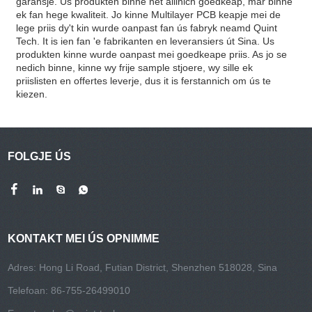
garânsje. Us produkten binne net allinich goedkeap, mar binne
ek fan hege kwaliteit. Jo kinne Multilayer PCB keapje mei de
lege priis dy't kin wurde oanpast fan ús fabryk neamd Quint
Tech. It is ien fan 'e fabrikanten en leveransiers út Sina. Us
produkten kinne wurde oanpast mei goedkeape priis. As jo ​​​​se
nedich binne, kinne wy ​​​​frije sample stjoere, wy sille ek
priislisten en offertes leverje, dus it is ferstannich om ús te
kiezen.
FOLGJE ÚS
KONTAKT MEI ÚS OPNIMME
Adres: Hong Li Road, Futian District, Shenzhen 518028, Sina
Telefoan: 86-755-26499010