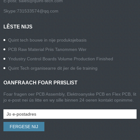
E-post:
sales@quint-tech.com
Skype:
731533574@qq.com
LÊSTE NIJS
Quint tech bouwe in nije produksjebasis
PCB Raw Material Priis Tanommen Wer
Yndustry Control Boards Volume Production Finished
Quint Tech organisearre dit jier de 6e training
OANFRAACH FOAR PRIISLIST
Foar fragen oer PCB Assembly, Elektroanyske PCB en Flex PCB, lit
jo e-post nei ús litte en wy sille binnen 24 oeren kontakt opnimme.