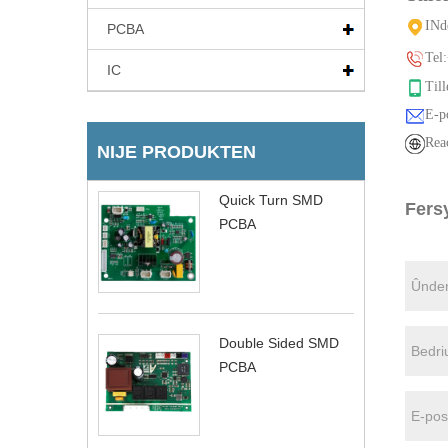
IN
d
PCBA
Tel:
IC
Till
E-po
Rea
NIJE PRODUKTEN
Quick Turn SMD
Fers
PCBA
Double Sided SMD
PCBA