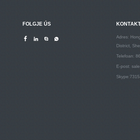
FOLGJE ÚS
KONTAKT
Adres: Hong
District, S
Telefoan: 
E-post:
sal
Skype:
731