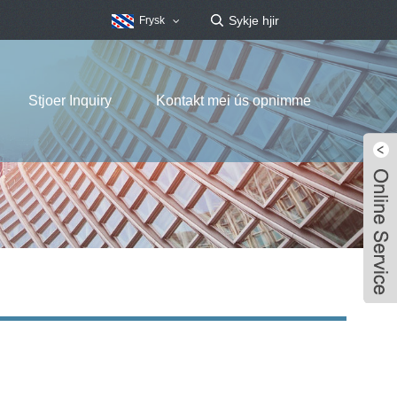
Frysk
Stjoer Inquiry
Kontakt mei ús opnimme