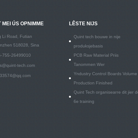
 MEI ÚS OPNIMME
LÊSTE NIJS
 Li Road, Futian
Quint tech bouwe in nije
henzhen 518028, Sina
produksjebasis
86-755-26499010
PCB Raw Material Priis
Tanommen Wer
es@quint-tech.com
Yndustry Control Boards Volume
533574@qq.com
Production Finished
Quint Tech organisearre dit jier d
6e training