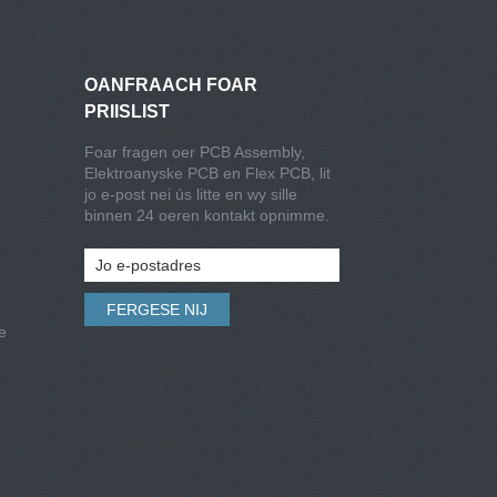
OANFRAACH FOAR
PRIISLIST
Foar fragen oer PCB Assembly,
Elektroanyske PCB en Flex PCB, lit
jo e-post nei ús litte en wy sille
binnen 24 oeren kontakt opnimme.
e