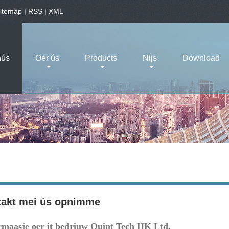
itemap
|
RSS
|
XML
hús
Oer ús
Products
Nijs
Download
akt mei ús opnimme
maasje oer it bedriuw Quint Tech HK Ltd.