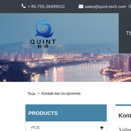
+ 86-755-26499010
sales@quint-tech.com
S
T
>
Kontakt mei ús opnimme
Thús
PRODUCTS
Kont
PCB
Ynfor