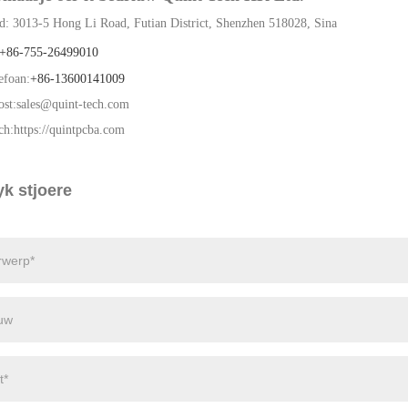
d: 3013-5 Hong Li Road, Futian District, Shenzhen 518028, Sina
+86-7
55-26499010
efoan:
+86-13600141009
st:
sales@quint-tech.com
ch:
https://quintpcba.com
yk stjoere