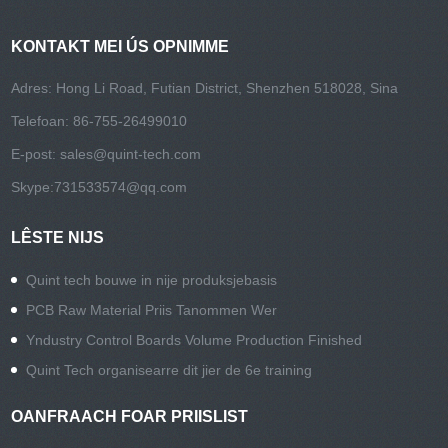
KONTAKT MEI ÚS OPNIMME
Adres: Hong Li Road, Futian District, Shenzhen 518028, Sina
Telefoan: 86-755-26499010
E-post:
sales@quint-tech.com
Skype:
731533574@qq.com
LÊSTE NIJS
Quint tech bouwe in nije produksjebasis
PCB Raw Material Priis Tanommen Wer
Yndustry Control Boards Volume Production Finished
Quint Tech organisearre dit jier de 6e training
OANFRAACH FOAR PRIISLIST