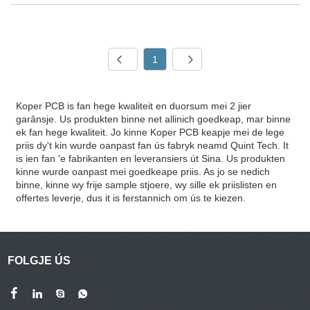
1
Koper PCB is fan hege kwaliteit en duorsum mei 2 jier
garânsje. Us produkten binne net allinich goedkeap, mar binne
ek fan hege kwaliteit. Jo kinne Koper PCB keapje mei de lege
priis dy't kin wurde oanpast fan ús fabryk neamd Quint Tech. It
is ien fan 'e fabrikanten en leveransiers út Sina. Us produkten
kinne wurde oanpast mei goedkeape priis. As jo ​​​​se nedich
binne, kinne wy ​​​​frije sample stjoere, wy sille ek priislisten en
offertes leverje, dus it is ferstannich om ús te kiezen.
FOLGJE ÚS