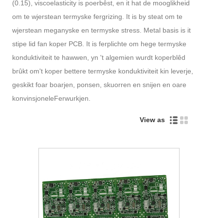
(0.15), viscoelasticity is poerbêst, en it hat de mooglikheid
om te wjerstean termyske fergrizing. It is by steat om te
wjerstean meganyske en termyske stress. Metal basis is it
stipe lid fan koper PCB. It is ferplichte om hege termyske
konduktiviteit te hawwen, yn 't algemien wurdt koperblêd
brûkt om't koper bettere termyske konduktiviteit kin leverje,
geskikt foar boarjen, ponsen, skuorren en snijen en oare
konvinsjonele
Ferwurkjen.
View as