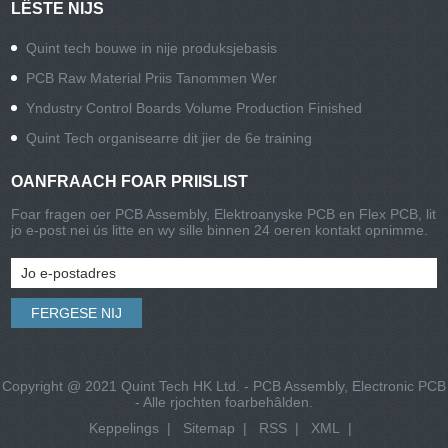
LÊSTE NIJS
Quint tech bouwe in nije produksjebasis
PCB Raw Material Priis Tanommen Wer
Yndustry Control Boards Volume Production Finished
Quint Tech organisearre dit jier de 6e training
OANFRAACH FOAR PRIISLIST
Foar fragen oer PCB Assembly, Elektroanyske PCB en Flex PCB, lit
jo e-post nei ús litte en wy sille binnen 24 oeren kontakt opnimme.
Copyright @ 2021 Quint Tech HK Ltd. - PCB Assembly, Electronic PCB
- Alle rjochten foarbehâlden.
Keppelings
|
Sitemap
|
RSS
|
XML
|