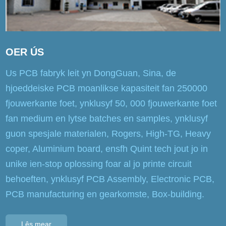
OER ÚS
Us PCB fabryk leit yn DongGuan, Sina, de
hjoeddeiske PCB moanlikse kapasiteit fan 250000
fjouwerkante foet, ynklusyf 50, 000 fjouwerkante foet
fan medium en lytse batches en samples, ynklusyf
guon spesjale materialen, Rogers, High-TG, Heavy
coper, Aluminium board, ensfh Quint tech jout jo in
unike ien-stop oplossing foar al jo printe circuit
behoeften, ynklusyf PCB Assembly, Electronic PCB,
PCB manufacturing en gearkomste, Box-building.
Lês mear