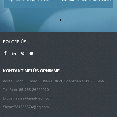
FOLGJE ÚS
KONTAKT MEI ÚS OPNIMME
Adres: Hong Li Road, Futian District, Shenzhen 518028, Sina
Telefoan: 86-755-26499010
E-post:
sales@quint-tech.com
Skype:
731533574@qq.com