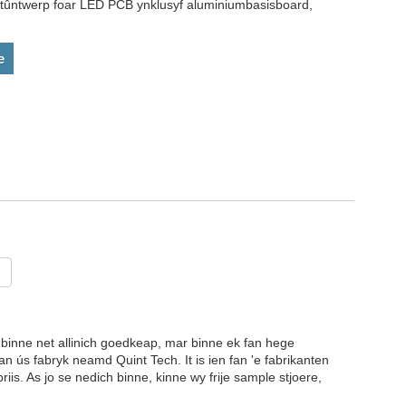
ktûntwerp foar LED PCB ynklusyf aluminiumbasisboard,
e
 binne net allinich goedkeap, mar binne ek fan hege
an ús fabryk neamd Quint Tech. It is ien fan 'e fabrikanten
s jo ​​​​se nedich binne, kinne wy ​​​​frije sample stjoere,