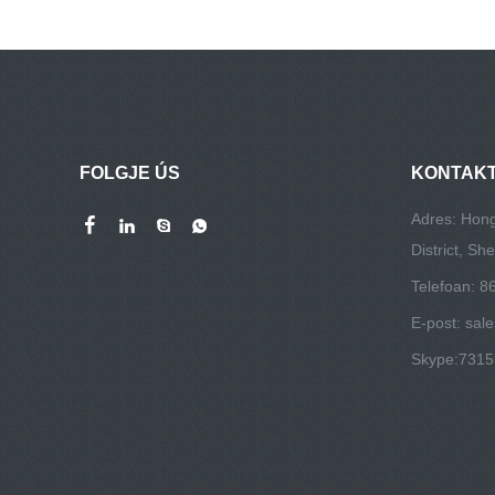
FOLGJE ÚS
KONTAKT
Adres: Hong
District, S
Telefoan: 
E-post:
sal
Skype:
731