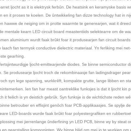
arret ljocht as it is elektrysk ferbûn. De heatsink en keramyske basis
 en it proses te koelen. De ûntwikkeling fan dizze technology hat in nij
en hawwe de neiging om in protte waarmte te generearjen, wat it dree
de mentale kearn LED circuit board meastentiids selektearre om de waa
en aluminium wurdt faak brûkt foar it produsearjen fan circuit boards 
e laach fan termysk conductive dielectric materiaal. Yn ferliking mei ne
ste gearhing.
fertsjintwurdigje ljocht-emittearjende diodes. Se binne semiconductor 
. Se produsearje ljocht troch de rekombinaasje fan ladingsdrager p
roch syn lege spanning, wurkkrêft, kompakte grutte, lange libben en stab
intemerken. Ien fan har meast oantreklike funksjes is dat it ljocht kin
h it feilich is yn deistich gebrûk. Syn funksje is de wichtichste reden w
inne betrouber en effisjint genôch foar PCB-applikaasjes. Se spylje de ro
eare LED-boards wurde faak brûkt foar polyestergrafiken en rubberto
oplossing mei jierrenlange ûnderfining yn LED PCB, binne wy ​​by steat o
 en gearstalling komponinten. Wy binne bliid om mei jo te wurkjen om 