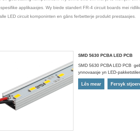
 spesifike applikaasjes. Wy biede standert FR-4 circuit boards mei ridli
 alle LED circuit komponinten en gâns ferbetterje produkt prestaasjes.
SMD 5630 PCBA LED PCB
SMD 5630 PCBA LED PCB gebrûk
ynnovaasje yn LED-pakketstile
Lês mear
Fersyk stjoer