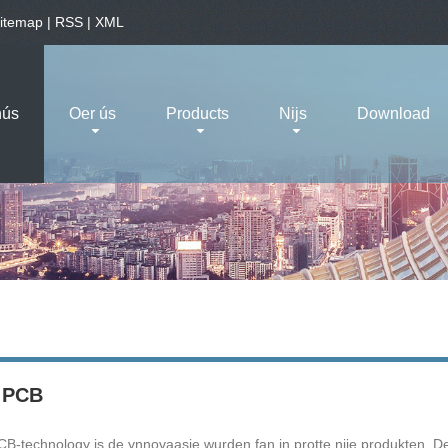
itemap
|
RSS
|
XML
hús
Oer ús
Products
Nijs
Download
 PCB
B-technology is de ynnovaasje wurden fan in protte nije produkten. De 