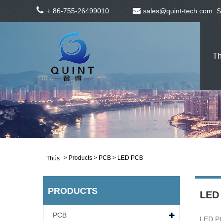
+ 86-755-26499010
sales@quint-tech.com
S
T
>
Products
>
PCB
> LED PCB
Thús
PRODUCTS
LED
PCB
LED PC