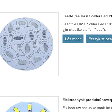
Lead-Free Hasl Solder Led 
Leadfrije HASL Solder Led PCB 
gjin skealike stoffen "lead").
Lês mear
Fersyk stjoer
Elektroanysk produktûntwerp
Elk bedriuw hat unike saaklike 