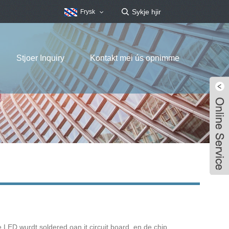
Frysk
Stjoer Inquiry
Kontakt mei ús opnimme
LED wurdt soldered oan it circuit board, en de chip