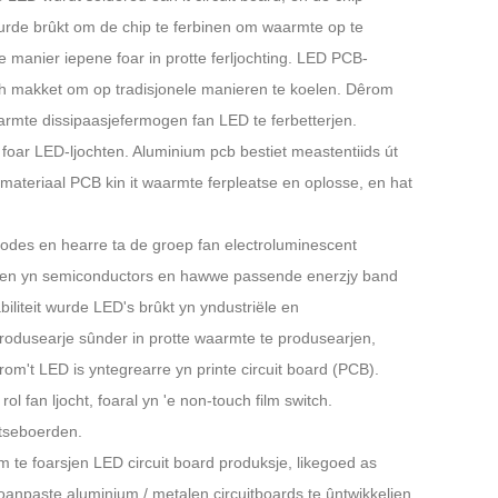
 wurde brûkt om de chip te ferbinen om waarmte op te
Live
e manier iepene foar in protte ferljochting. LED PCB-
ch makket om op tradisjonele manieren te koelen. Dêrom
rmte dissipaasjefermogen fan LED te ferbetterjen.
foar LED-ljochten. Aluminium pcb bestiet meastentiids út
t-materiaal PCB kin it waarmte ferpleatse en oplosse, en hat
diodes en hearre ta de groep fan electroluminescent
earen yn semiconductors en hawwe passende enerzjy band
iliteit wurde LED's brûkt yn yndustriële en
 produsearje sûnder in protte waarmte te produsearjen,
êrom't LED is yntegrearre yn printe circuit board (PCB).
l fan ljocht, foaral yn 'e non-touch film switch.
etseboerden.
m te foarsjen LED circuit board produksje, likegoed as
oanpaste aluminium / metalen circuitboards te ûntwikkeljen