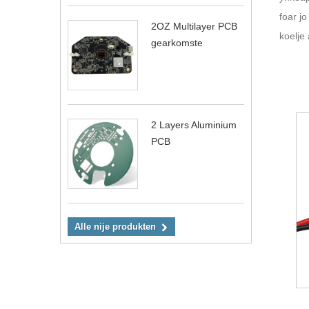
foar jo
2OZ Multilayer PCB
koelje
gearkomste
2 Layers Aluminium
PCB
Alle nije produkten