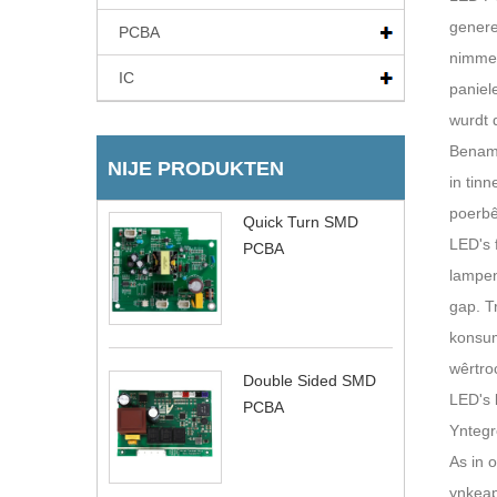
genere
PCBA
nimmen
IC
paniel
wurdt 
Benamm
NIJE PRODUKTEN
in tinn
poerbê
Quick Turn SMD
LED's 
PCBA
lampen
gap. T
konsum
wêrtroc
Double Sided SMD
LED's b
PCBA
Yntegr
As in 
ynkeap