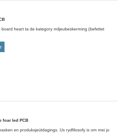
PCB
board heart ta de kategory miljeubeskerming (befettet
e
 foar led PCB
easken en produksjeútdagings. Us rydfilosofy is om mei jo