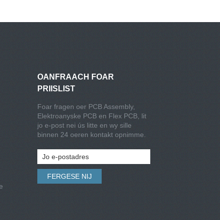
OANFRAACH FOAR
PRIISLIST
Foar fragen oer PCB Assembly,
Elektroanyske PCB en Flex PCB, lit
jo e-post nei ús litte en wy sille
binnen 24 oeren kontakt opnimme.
e