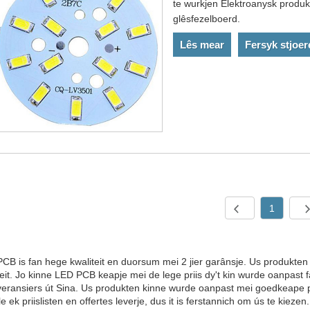
te wurkjen Elektroanysk produ
glêsfezelboerd.
Lês mear
Fersyk stjoer
1
CB is fan hege kwaliteit en duorsum mei 2 jier garânsje. Us produkten
teit. Jo kinne LED PCB keapje mei de lege priis dy't kin wurde oanpast f
veransiers út Sina. Us produkten kinne wurde oanpast mei goedkeape priis. A
le ek priislisten en offertes leverje, dus it is ferstannich om ús te kiezen.