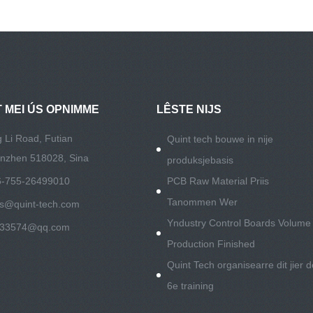
 MEI ÚS OPNIMME
LÊSTE NIJS
 Li Road, Futian
Quint tech bouwe in nije
henzhen 518028, Sina
produksjebasis
86-755-26499010
PCB Raw Material Priis
Tanommen Wer
es@quint-tech.com
Yndustry Control Boards Volume
533574@qq.com
Production Finished
Quint Tech organisearre dit jier d
6e training