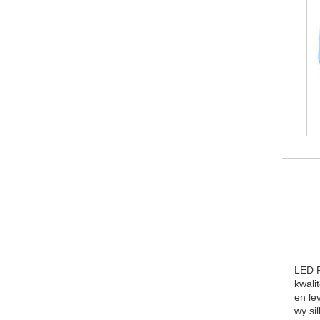
LED P
kwali
en le
wy sil